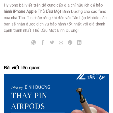
Hy vọng bài viết trên đã cung cấp địa chỉ hữu ích để
bảo
hành iPhone Apple Thủ Dầu Một
Bình Dương cho các fans
của nhà Táo. Tin chắc rằng khi đến với Tân Lập Mobile các
bạn sẽ nhận được dịch vụ bảo hành tốt nhất với giá thành
cạnh tranh nhất Thủ Dầu Một Bình Dương!
Bài viết liên quan: