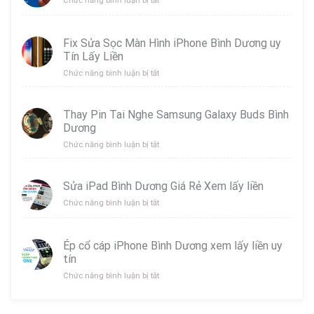
Chức năng bình luận bị tắt
Thay
Pin
Tai
Fix Sửa Sọc Màn Hình iPhone Bình Dương uy
Nghe
Tín Lấy Liền
Airpods
Tại
ở
Chức năng bình luận bị tắt
Bình
Fix
Dương
Sửa
Sọc
Thay Pin Tai Nghe Samsung Galaxy Buds Bình
Màn
Dương
Hình
iPhone
ở
Chức năng bình luận bị tắt
Bình
Thay
Dương
Pin
uy
Tai
Sửa iPad Bình Dương Giá Rẻ Xem lấy liền
Tín
Nghe
ở
Chức năng bình luận bị tắt
Lấy
Samsung
Sửa
Liền
Galaxy
iPad
Buds
Bình
Bình
Ép cổ cáp iPhone Bình Dương xem lấy liền uy
Dương
Dương
tín
Giá
Rẻ
ở
Chức năng bình luận bị tắt
Xem
Ép
lấy
cổ
liền
cáp