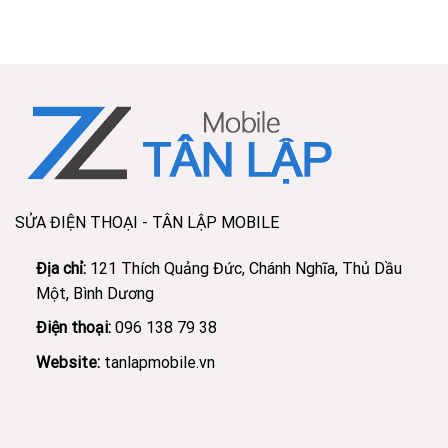
iPhone
Bình
Dương
xem
lấy
liền
uy
tín
SỬA ĐIỆN THOẠI - TÂN LẬP MOBILE
Địa chỉ:
121 Thích Quảng Đức, Chánh Nghĩa, Thủ Dầu
Một, Bình Dương
Điện thoại:
096 138 79 38
Website:
tanlapmobile.vn