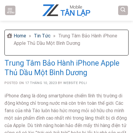
Skip
to
MENU
content
Home
»
Tin Tức
»
Trung Tâm Bảo Hành iPhone
Apple Thủ Dầu Một Bình Dương
Trung Tâm Bảo Hành iPhone Apple
Thủ Dầu Một Bình Dương
POSTED ON
17 THÁNG 10, 2023
BY
WEBSITE POLI
iPhone đang là dòng smartphone chiếm lĩnh thị trường di
động không chỉ trong nước mà còn trên toàn thế giới. Các
fans của nhà Táo luôn háo hức mong mỏi sở hữu cho mình
một sản phẩm đỉnh cao nhất nhì trong làng thiết bị di động
của Apple. Dù tính năng hoàn hảo đến mấy thì hàng điện tử
cũng sẽ có lúc ”trái gió trở trời” hoặc bị lỗi từ nhà sản xuất