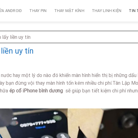
ỬA ANDROID
THAY PIN
THAY MẶT KÍNH
THAY LINH KIỆN
TIN
lấy liền uy tín
liền uy tín
 nước hay một lý do nào đó khiến màn hình hiển thị bị những dấu 
ày bạn đừng vội thay màn hình tốn kém nhiều chi phí.Tân Lập Mo
 chữa
ép cổ iPhone bình dương
sẽ giúp bạn tiết kiệm chi phí như