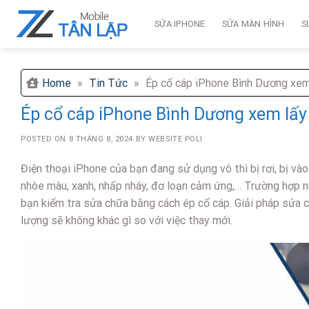
Skip
to
SỬA IPHONE
SỬA MÀN HÌNH
S
content
Home
»
Tin Tức
»
Ép cổ cáp iPhone Bình Dương xem 
Ép cổ cáp iPhone Bình Dương xem lấy 
POSTED ON
8 THÁNG 8, 2024
BY
WEBSITE POLI
Điện thoại iPhone của bạn đang sử dụng vô thì bị rơi, bị vào
nhòe màu, xanh, nhấp nháy, đơ loạn cảm ứng,… Trường hợp n
bạn kiểm tra sửa chữa bằng cách ép cổ cáp. Giải pháp sửa
lượng sẽ không khác gì so với việc thay mới.