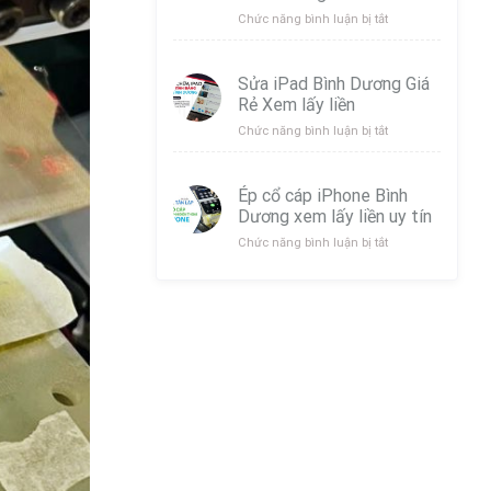
Bình
ở
Chức năng bình luận bị tắt
Dương
Thay
uy
Pin
Tín
Tai
Sửa iPad Bình Dương Giá
Lấy
Nghe
Rẻ Xem lấy liền
Liền
Samsung
Galaxy
ở
Chức năng bình luận bị tắt
Buds
Sửa
Bình
iPad
Dương
Bình
Ép cổ cáp iPhone Bình
Dương
Dương xem lấy liền uy tín
Giá
Rẻ
ở
Chức năng bình luận bị tắt
Xem
Ép
lấy
cổ
liền
cáp
iPhone
Bình
Dương
xem
lấy
liền
uy
tín