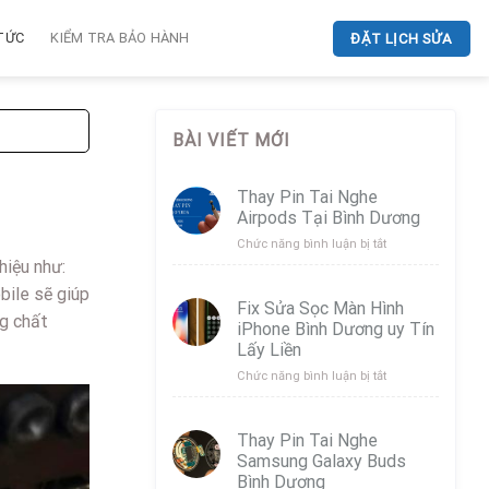
 TỨC
KIỂM TRA BẢO HÀNH
ĐẶT LỊCH SỬA
BÀI VIẾT MỚI
Thay Pin Tai Nghe
Airpods Tại Bình Dương
ở
Chức năng bình luận bị tắt
Thay
hiệu như:
Pin
bile sẽ giúp
Tai
Fix Sửa Sọc Màn Hình
Nghe
ng chất
iPhone Bình Dương uy Tín
Airpods
Lấy Liền
Tại
Bình
ở
Chức năng bình luận bị tắt
Dương
Fix
Sửa
Sọc
Thay Pin Tai Nghe
Màn
Samsung Galaxy Buds
Hình
Bình Dương
iPhone