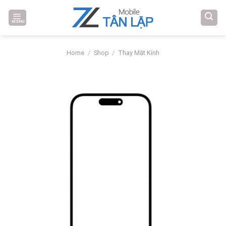
Skip
to
MENU
content
Home
/
Shop
/
Thay Mặt Kính