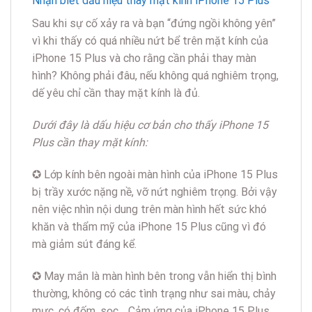
Nhận biết dấu hiệu thay mặt kính iPhone 15 Plus
Sau khi sự cố xảy ra và bạn “đứng ngồi không yên”
vì khi thấy có quá nhiều nứt bể trên mặt kính của
iPhone 15 Plus và cho rằng cần phải thay màn
hình? Không phải đâu, nếu không quá nghiêm trọng,
dế yêu chỉ cần thay mặt kính là đủ.
Dưới đây là dấu hiệu cơ bản cho thấy iPhone 15
Plus cần thay mặt kính:
✪ Lớp kính bên ngoài màn hình của iPhone 15 Plus
bị trầy xước nặng nề, vỡ nứt nghiêm trọng. Bởi vậy
nên việc nhìn nội dung trên màn hình hết sức khó
khăn và thẩm mỹ của iPhone 15 Plus cũng vì đó
mà giảm sút đáng kể.
✪ May mắn là màn hình bên trong vẫn hiển thị bình
thường, không có các tình trạng như sai màu, chảy
mực, có đốm, sọc… Cảm ứng của iPhone 15 Plus