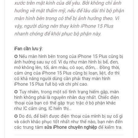
xước trên mặt kính của dế yêu. Bởi không chỉ ảnh
hưởng về mặt thẩm mỹ, nếu để lâu dài thì bộ phận
màn hình bên trong có thể bị ảnh hưởng theo. Vì
vậy, người dùng nên thay kính iPhone 15 Plus
nhanh chóng để khôi phục bộ phận này.
iFan cần lưu ý:
✪ Nếu màn hình bên trong của iPhone 15 Plus cũng bị
ảnh hưởng sau sự cố. Ví dụ như màn hình bị bể, đen,
mở không lên, tối, ám màu, có sọc, đốm,… Đồng thời,
cảm ứng của iPhone 15 Plus cũng bị loạn, liệt, đơ thì
có khả năng người dùng cần phải thay màn hình
iPhone 15 Plus full bộ với chi phí cao.
✪ Tuy nhiên, trong một số tình trạng hiếm gặp, màn
hình không phải là nguyên nhân duy nhất. Chiếc điện
thoại của bạn có thể gặp trục trặc ở bộ phận khác
như IC cảm ứng, IC hiển thị…
✪ Do đó, để biết được điện thoại của mình bị sự cố gì
và cách khắc phục tốt nhất như thế nào, bạn nên đến
các trung tâm
sửa iPhone chuyên nghiệp
để kiểm tra.