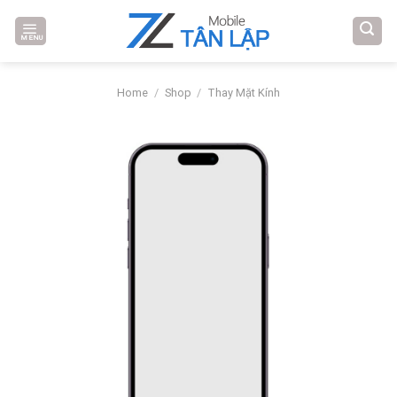
Skip
to
MENU
content
Home
/
Shop
/
Thay Mặt Kính