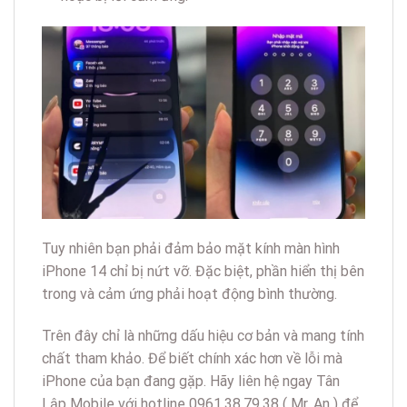
Tuy nhiên bạn phải đảm bảo mặt kính màn hình
iPhone 14 chỉ bị nứt vỡ. Đặc biệt, phần hiển thị bên
trong và cảm ứng phải hoạt động bình thường.
Trên đây chỉ là những dấu hiệu cơ bản và mang tính
chất tham khảo. Để biết chính xác hơn về lỗi mà
iPhone của bạn đang gặp. Hãy liên hệ ngay Tân
Lập Mobile với hotline 0961.38.79.38 ( Mr. An ) để