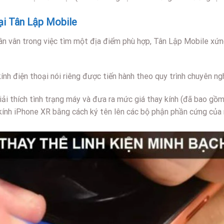
tại Tân Lập Mobile
ân vân trong việc tìm một địa điểm phù hợp, Tân Lập Mobile xứ
kính điện thoại nói riêng được tiến hành theo quy trình chuyên ng
i thích tình trạng máy và đưa ra mức giá thay kính (đã bao gồm 
p kính iPhone XR bằng cách ký tên lên các bộ phận phần cứng của