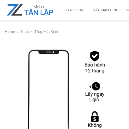
Skip
to
SỬA IPHONE
SỬA MÀN HÌNH
S
content
Home
/
Shop
/
Thay Mặt Kính