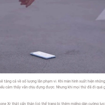
 sẽ tăng cả về số lượng lẫn phạm vi. Khi màn hình xuất hiện nhữ
 nếu cảm thấy vẫn chịu đựng được. Nhưng khi mọi thứ đã đi quá g
hone Xr thật cẩn thận (có thể trang bị thêm miếng dán cường lực