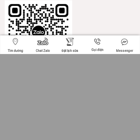
Gọi điện
Tìm đường
Chat Zalo
Đặt lịch sữa
Messenger
Nhắn tin SMS
>> >THAM GIA TƯ VẤN ZALO
Tư Vấn : 8h Sáng 22h00
Từ Thứ 2 đến Chủ Nhật
Copyright 2026 ©
Poli.vn