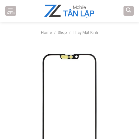
Skip
to
MENU
content
Home
/
Shop
/
Thay Mặt Kính