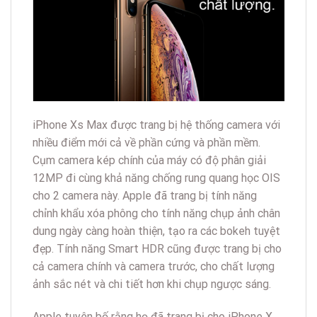
iPhone Xs Max được trang bị hệ thống camera với
nhiều điểm mới cả về phần cứng và phần mềm.
Cụm camera kép chính của máy có độ phân giải
12MP đi cùng khả năng chống rung quang học OIS
cho 2 camera này. Apple đã trang bị tính năng
chỉnh khẩu xóa phông cho tính năng chụp ảnh chân
dung ngày càng hoàn thiện, tạo ra các bokeh tuyệt
đẹp. Tính năng Smart HDR cũng được trang bị cho
cả camera chính và camera trước, cho chất lượng
ảnh sắc nét và chi tiết hơn khi chụp ngược sáng.
Apple tuyên bố rằng họ đã trang bị cho iPhone X