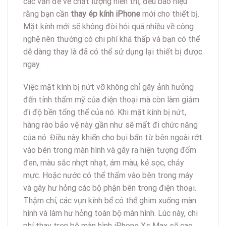
các vấn đề về chất lượng hiển thị, đều báo hiệu
rằng bạn cần
thay ép kính iPhone
mới cho thiết bị.
Mặt kính mới sẽ không đòi hỏi quá nhiều về công
nghệ nên thường có chi phí khá thấp và bạn có thể
dễ dàng thay là đã có thể sử dụng lại thiết bị được
ngay.
Việc mặt kính bị nứt vỡ không chỉ gây ảnh hưởng
đến tính thẩm mỹ của điện thoại mà còn làm giảm
đi độ bền tổng thể của nó. Khi mặt kính bị nứt,
hàng rào bảo vệ này gần như sẽ mất đi chức năng
của nó. Điều này khiến cho bụi bẩn từ bên ngoài rớt
vào bên trong màn hình và gây ra hiện tượng đốm
đen, màu sắc nhợt nhạt, ám màu, kẻ sọc, chảy
mực. Hoặc nước có thể thấm vào bên trong máy
và gây hư hỏng các bộ phận bên trong điện thoại.
Thậm chí, các vụn kính bể có thể ghim xuống màn
hình và làm hư hỏng toàn bộ màn hình. Lúc này, chi
phí thay trọn bộ màn hình iPhone Xs Max sẽ cao