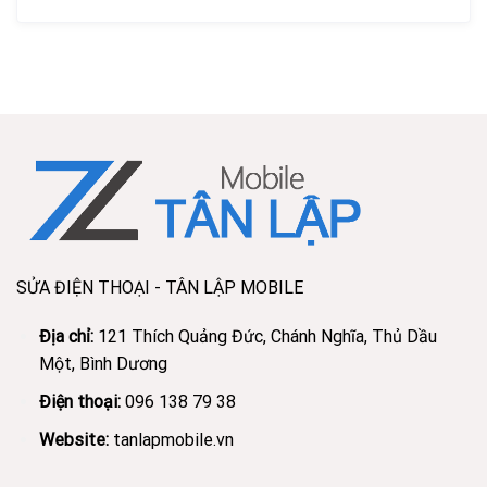
Xem
Ép
lấy
cổ
liền
cáp
iPhone
Bình
Dương
xem
lấy
liền
uy
tín
SỬA ĐIỆN THOẠI - TÂN LẬP MOBILE
Địa chỉ:
121 Thích Quảng Đức, Chánh Nghĩa, Thủ Dầu
Một, Bình Dương
Điện thoại:
096 138 79 38
Website:
tanlapmobile.vn