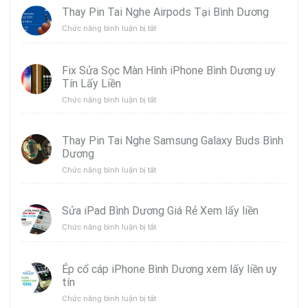
Thay Pin Tai Nghe Airpods Tại Bình Dương
ở
Chức năng bình luận bị tắt
Thay
Pin
Tai
Fix Sửa Sọc Màn Hình iPhone Bình Dương uy
Nghe
Tín Lấy Liền
Airpods
Tại
ở
Chức năng bình luận bị tắt
Bình
Fix
Dương
Sửa
Sọc
Thay Pin Tai Nghe Samsung Galaxy Buds Bình
Màn
Dương
Hình
iPhone
ở
Chức năng bình luận bị tắt
Bình
Thay
Dương
Pin
uy
Tai
Sửa iPad Bình Dương Giá Rẻ Xem lấy liền
Tín
Nghe
ở
Chức năng bình luận bị tắt
Lấy
Samsung
Sửa
Liền
Galaxy
iPad
Buds
Bình
Bình
Ép cổ cáp iPhone Bình Dương xem lấy liền uy
Dương
Dương
tín
Giá
Rẻ
ở
Chức năng bình luận bị tắt