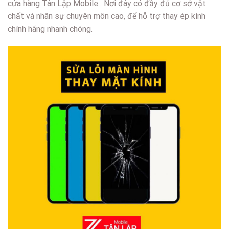
cửa hàng Tân Lập Mobile . Nơi đây có đầy đủ cơ sở vật
chất và nhân sự chuyên môn cao, để hỗ trợ thay ép kính
chính hãng nhanh chóng.