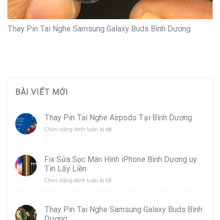
Thay Pin Tai Nghe Samsung Galaxy Buds Bình Dương
BÀI VIẾT MỚI
Thay Pin Tai Nghe Airpods Tại Bình Dương
ở
Chức năng bình luận bị tắt
Thay
Pin
Tai
Fix Sửa Sọc Màn Hình iPhone Bình Dương uy
Nghe
Tín Lấy Liền
Airpods
Tại
ở
Chức năng bình luận bị tắt
Bình
Fix
Dương
Sửa
Sọc
Thay Pin Tai Nghe Samsung Galaxy Buds Bình
Màn
Dương