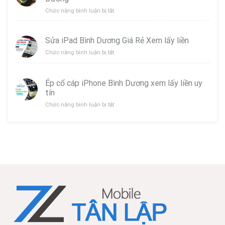
Hình
iPhone
ở
Chức năng bình luận bị tắt
Bình
Thay
Dương
Pin
uy
Tai
Sửa iPad Bình Dương Giá Rẻ Xem lấy liền
Tín
Nghe
ở
Chức năng bình luận bị tắt
Lấy
Samsung
Sửa
Liền
Galaxy
iPad
Buds
Bình
Bình
Ép cổ cáp iPhone Bình Dương xem lấy liền uy
Dương
Dương
tín
Giá
Rẻ
ở
Chức năng bình luận bị tắt
Xem
Ép
lấy
cổ
liền
cáp
iPhone
Bình
Dương
xem
lấy
liền
uy
tín