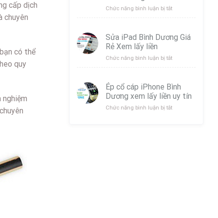
ng cấp dịch
Bình
ở
Chức năng bình luận bị tắt
Dương
à chuyên
Thay
uy
Pin
Tín
Tai
Sửa iPad Bình Dương Giá
Lấy
Nghe
Rẻ Xem lấy liền
Liền
Samsung
 bạn có thể
Galaxy
ở
Chức năng bình luận bị tắt
theo quy
Buds
Sửa
Bình
iPad
Dương
Bình
Ép cổ cáp iPhone Bình
Dương
Dương xem lấy liền uy tín
h nghiệm
Giá
Rẻ
ở
Chức năng bình luận bị tắt
 chuyên
Xem
Ép
lấy
cổ
liền
cáp
iPhone
Bình
Dương
xem
lấy
liền
uy
tín