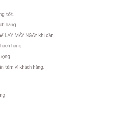
ng tốt.
ch hàng .
thể LẤY MÁY NGAY khi cần.
khách hàng.
ượng.
ận tâm vì khách hàng.
ơng