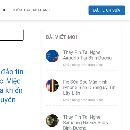
 TỨC
KIỂM TRA BẢO HÀNH
ĐẶT LỊCH SỬA
BÀI VIẾT MỚI
Thay Pin Tai Nghe
Airpods Tại Bình Dương
ở
Chức năng bình luận bị tắt
 đảo tín
Thay
Pin
c. Việc
Tai
Fix Sửa Sọc Màn Hình
Nghe
iPhone Bình Dương uy Tín
a khiến
Airpods
Lấy Liền
Tại
huyên
Bình
ở
Chức năng bình luận bị tắt
Dương
Fix
Sửa
Sọc
Thay Pin Tai Nghe
Màn
Samsung Galaxy Buds
Hình
Bình Dương
iPhone