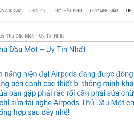
ỬA ANDROID
THAY PIN
THAY MẶT KÍNH
THAY LINH KIỆN
TIN
ods Thủ Dầu Một – Uy Tín Nhất
Thủ Dầu Một – Uy Tín Nhất
tính năng hiện đại Airpods đang được đông
ng bên cạnh các thiết bị thông minh khá
a bạn gặp phải rắc rối cần phải sửa chữ
ịa chỉ sửa tai nghe Airpods Thủ Dầu Một c
ổng hợp sau đây nhé!