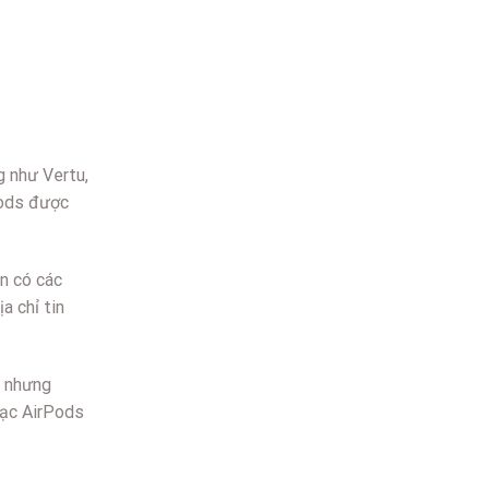
g như Vertu,
pods được
òn có các
a chỉ tin
g nhưng
sạc AirPods