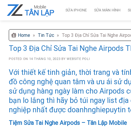
Skip
to
SỬA IPHONE
SỬA MÀN HÌNH
S
content
Home
»
Tin Tức
»
Top 3 Địa Chỉ Sửa Tai Nghe Airp
Top 3 Địa Chỉ Sửa Tai Nghe Airpods 
POSTED ON
14 THÁNG 10, 2023
BY
WEBSITE POLI
Với thiết kế tinh giản, thời trang và 
đồ công nghệ quan tâm và ưu ái sử dụ
sử dụng hàng ngày làm cho Airpods củ
bạn lo lắng thì hãy bỏ túi ngay list đ
nghiệp nhất được doanhnghiepuytin t
Tiệm Sửa Tai Nghe Airpods – Tân Lập Mobile