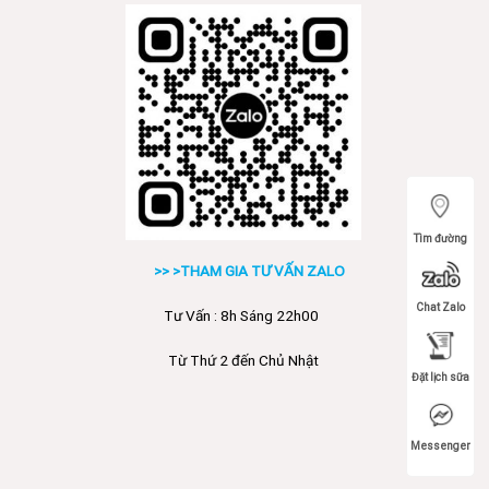
Tìm đường
>> >THAM GIA TƯ VẤN ZALO
Chat Zalo
Tư Vấn : 8h Sáng 22h00
Từ Thứ 2 đến Chủ Nhật
Đặt lịch sữa
Messenger