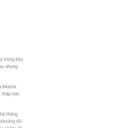
áy trong kho
us, nhưng
à Mobile.
, thấp hơn
 hệ thống
 khoảng 60-