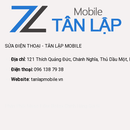
SỬA ĐIỆN THOẠI - TÂN LẬP MOBILE
Địa chỉ:
121 Thích Quảng Đức, Chánh Nghĩa, Thủ Dầu Một,
Điện thoại:
096 138 79 38
Website:
tanlapmobile.vn
Phân Phối Meso Filler Botox Chính Hãng Giá Sỉ