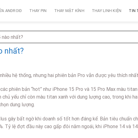
ỬA ANDROID
THAY PIN
THAY MẶT KÍNH
THAY LINH KIỆN
TIN
 nào nhất?
o nhất?
nhiều hệ thống, nhưng hai phiên bản Pro vẫn được yêu thích nhất
các phiên bản “hot” như iPhone 15 Pro và 15 Pro Max màu titan 
chủ yếu chỉ còn màu titan xanh với dung lượng cao, trong khi ha
chọn dung lượng.
lus gây bất ngờ khi doanh số tốt hơn đáng kể. Bản tiêu chuẩn c
. Tỷ lệ đợt đầu này cao gấp đôi năm ngoái, khi iPhone 14 và 14