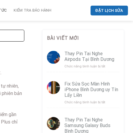
 TỨC
KIỂM TRA BẢO HÀNH
ĐẶT LỊCH SỬA
BÀI VIẾT MỚI
Thay Pin Tai Nghe
Airpods Tại Bình Dương
ở
Chức năng bình luận bị tắt
Thay
.
Pin
Tai
Fix Sửa Sọc Màn Hình
tự nhiên,
Nghe
iPhone Bình Dương uy Tín
Airpods
i phiên bản
Lấy Liền
Tại
Bình
ở
Chức năng bình luận bị tắt
Dương
Fix
Sửa
hiếm gần
Sọc
Thay Pin Tai Nghe
 Plus chỉ
Màn
Samsung Galaxy Buds
Hình
Bình Dương
iPhone