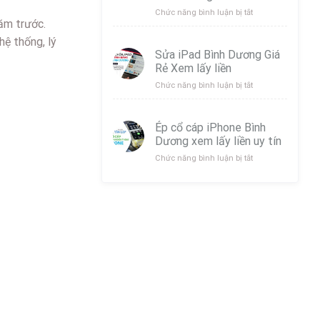
Bình
ở
Chức năng bình luận bị tắt
ăm trước.
Dương
Thay
uy
Pin
ệ thống, lý
Tín
Tai
Sửa iPad Bình Dương Giá
Lấy
Nghe
Rẻ Xem lấy liền
Liền
Samsung
Galaxy
ở
Chức năng bình luận bị tắt
Buds
Sửa
Bình
iPad
Dương
Bình
Ép cổ cáp iPhone Bình
Dương
Dương xem lấy liền uy tín
Giá
Rẻ
ở
Chức năng bình luận bị tắt
Xem
Ép
lấy
cổ
liền
cáp
iPhone
Bình
Dương
xem
lấy
liền
uy
tín