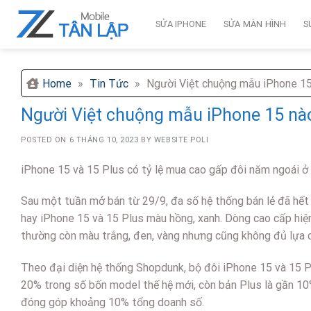
Skip
to
SỬA IPHONE
SỬA MÀN HÌNH
S
content
Home
»
Tin Tức
»
Người Việt chuộng mẫu iPhone 15
Người Việt chuộng mẫu iPhone 15 nà
POSTED ON
6 THÁNG 10, 2023
BY
WEBSITE POLI
iPhone 15 và 15 Plus có tỷ lệ mua cao gấp đôi năm ngoái ở 
Sau một tuần mở bán từ 29/9, đa số hệ thống bán lẻ đã hết 
hay iPhone 15 và 15 Plus màu hồng, xanh. Dòng cao cấp hiện 
thường còn màu trắng, đen, vàng nhưng cũng không đủ lựa 
Theo đại diện hệ thống Shopdunk, bộ đôi iPhone 15 và 15 P
20% trong số bốn model thế hệ mới, còn bản Plus là gần 10%
đóng góp khoảng 10% tổng doanh số.