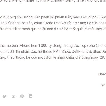
80-90%. Riêng iPhone 15 Pro Max màu titan tự nhiên không đủ 
g bị động hơn trong việc phân bổ phiên bản, màu sắc, dung lượn
heo kế hoạch có sẵn, chưa tương ứng với hồ sơ đăng ký của nhà b
Pro màu titan xanh quá nhiều nên đa số hệ thống thừa màu này, 
 thu mở bán iPhone hơn 1.000 tỷ đồng. Trong đó, TopZone (Thế G
 gần 50% thị phần. Các hệ thống FPT Shop, CellPhoneS, ShopDu
ng, theo thống kê của một đơn vị nhập khẩu, chỉ trong ngày 29
The
Vn