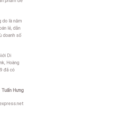
sản phẩm để
g do là năm
án lẻ, dẫn
dù doanh số
iới Di
nk, Hoàng
/9 đã có
o
Tuấn Hưng
express.net