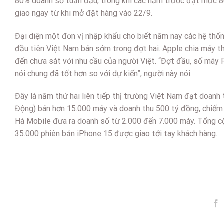
80% doanh số tuần đầu, trong khi các năm trước đạt mức 
giao ngay từ khi mở đặt hàng vào 22/9.
Đại diện một đơn vị nhập khẩu cho biết năm nay các hệ thốn
đầu tiên Việt Nam bán sớm trong đợt hai. Apple chia máy t
đến chưa sát với nhu cầu của người Việt. “Đợt đầu, số máy 
nói chung đã tốt hơn so với dự kiến”, người này nói.
Đây là năm thứ hai liên tiếp thị trường Việt Nam đạt doanh
Động) bán hơn 15.000 máy và doanh thu 500 tỷ đồng, chiếm
Hà Mobile đưa ra doanh số từ 2.000 đến 7.000 máy. Tổng cộ
35.000 phiên bản iPhone 15 được giao tới tay khách hàng.