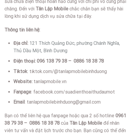
sửa chữa điện thoại hoàn hảo cùng với chi phí vô cùng phải
chăng. Đến với
Tân Lập Mobile
chắc chắn bạn sẽ thấy hài
lòng khi sử dụng dịch vụ sửa chữa tại đây.
Thông tin liên hệ:
Địa chỉ:
121 Thích Quảng Đức, phường Chánh Nghĩa,
Thủ Dầu Một, Bình Dương
Điện thoại: 096 138 79 38 – 0886 18 38 78
Tiktok
: tiktok.com/@tanlapmobilebinhduong
Website:
tanlapmobile.vn
Fanpage
: facebook.com/suadienthoaithudaumot
Email
: tanlapmobilebinhduong@gmail.com
Bạn có thể liên hệ qua fanpage hoặc qua 2 số hotline
0961
38 79 38 – 0886 18 38 78
của
Tân Lập Mobile
để nhân
viên tư vấn và đặt lịch trước cho bạn. Bạn cũng có thể đến