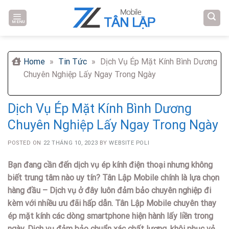
Skip
to
MENU
content
Home
»
Tin Tức
»
Dịch Vụ Ép Mặt Kính Bình Dương
Chuyên Nghiệp Lấy Ngay Trong Ngày
Dịch Vụ Ép Mặt Kính Bình Dương
Chuyên Nghiệp Lấy Ngay Trong Ngày
POSTED ON
22 THÁNG 10, 2023
BY
WEBSITE POLI
Bạn đang cần đến dịch vụ ép kính điện thoại nhưng không
biết trung tâm nào uy tín? Tân Lập Mobile chính là lựa chọn
hàng đầu – Dịch vụ ở đây luôn đảm bảo chuyên nghiệp đi
kèm với nhiều ưu đãi hấp dẫn. Tân Lập Mobile chuyên thay
ép mặt kính các dòng smartphone hiện hành lấy liền trong
ngày. Dịch vụ đảm bảo chuẩn xác chất lượng, khôi phục vẻ