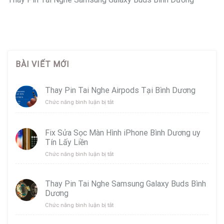
BÀI VIẾT MỚI
Thay Pin Tai Nghe Airpods Tại Bình Dương
ở
Chức năng bình luận bị tắt
Thay
Pin
Tai
Fix Sửa Sọc Màn Hình iPhone Bình Dương uy
Nghe
Tín Lấy Liền
Airpods
Tại
ở
Chức năng bình luận bị tắt
Bình
Fix
Dương
Sửa
Sọc
Thay Pin Tai Nghe Samsung Galaxy Buds Bình
Màn
Dương
Hình
iPhone
ở
Chức năng bình luận bị tắt
Bình
Thay
Dương
Pin