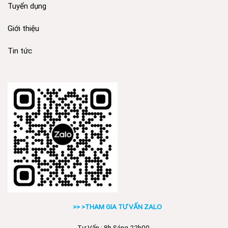
Tuyển dụng
Giới thiệu
Tin tức
>> >THAM GIA TƯ VẤN ZALO
Tư Vấn : 8h Sáng 22h00