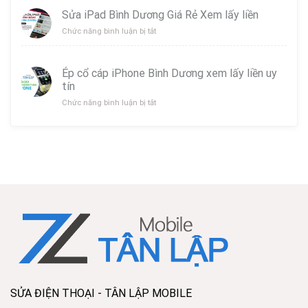
uy
Tai
Sửa iPad Bình Dương Giá Rẻ Xem lấy liền
Tín
Nghe
ở
Chức năng bình luận bị tắt
Lấy
Samsung
Sửa
Liền
Galaxy
iPad
Buds
Bình
Bình
Ép cổ cáp iPhone Bình Dương xem lấy liền uy
Dương
Dương
tín
Giá
Rẻ
ở
Chức năng bình luận bị tắt
Xem
Ép
lấy
cổ
liền
cáp
iPhone
Bình
Dương
xem
lấy
liền
uy
tín
SỬA ĐIỆN THOẠI - TÂN LẬP MOBILE