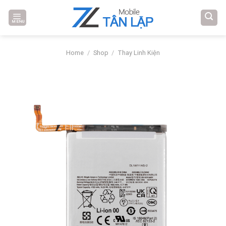
Skip
to
MENU
content
Home
/
Shop
/
Thay Linh Kiện