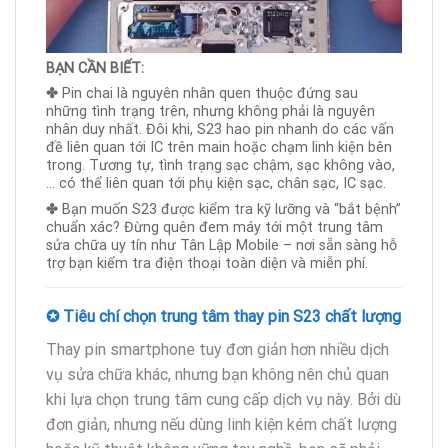
BẠN CẦN BIẾT:
✤
Pin chai là nguyên nhân quen thuộc đứng sau
những tình trạng trên, nhưng không phải là nguyên
nhân duy nhất. Đôi khi, S23 hao pin nhanh do các vấn
đề liên quan tới IC trên main hoặc chạm linh kiện bên
trong. Tương tự, tình trạng sạc chậm, sạc không vào,
… có thể liên quan tới phụ kiện sạc, chân sạc, IC sạc.
✤
Bạn muốn S23 được kiểm tra kỹ lưỡng và “bắt bệnh”
chuẩn xác? Đừng quên đem máy tới một trung tâm
sửa chữa uy tín như Tân Lập Mobile – nơi sẵn sàng hỗ
trợ bạn kiểm tra điện thoại toàn diện và miễn phí.
✪ Tiêu chí chọn trung tâm thay pin S23 chất lượng
Thay pin smartphone tuy đơn giản hơn nhiều dịch
vụ sửa chữa khác, nhưng bạn không nên chủ quan
khi lựa chọn trung tâm cung cấp dịch vụ này. Bởi dù
đơn giản, nhưng nếu dùng linh kiện kém chất lượng