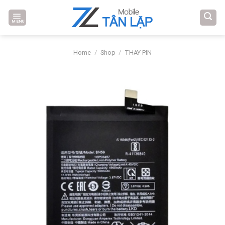
Skip
to
MENU
content
Home
/
Shop
/
THAY PIN