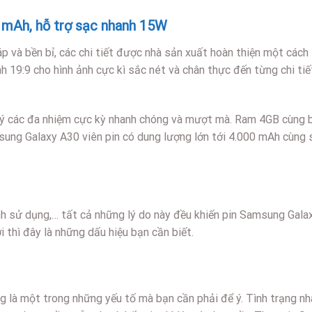
 mAh, hỗ trợ sạc nhanh 15W
và bền bỉ, các chi tiết được nhà sản xuất hoàn thiện một cách t
nh 19:9 cho hình ảnh cực kì sắc nét và chân thực đến từng chi ti
lý các đa nhiệm cực kỳ nhanh chóng và mượt mà. Ram 4GB cùng b
msung Galaxy A30 viên pin có dung lượng lớn tới 4.000 mAh cùng 
nh sử dụng,… tất cả những lý do này đều khiến pin Samsung Gala
i thì đây là những dấu hiệu bạn cần biết.
ng là một trong những yếu tố mà bạn cần phải để ý. Tình trạng nh