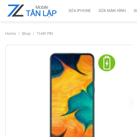
Skip
to
SỬA IPHONE
SỬA MÀN HÌNH
S
content
Home
/
Shop
/
THAY PIN