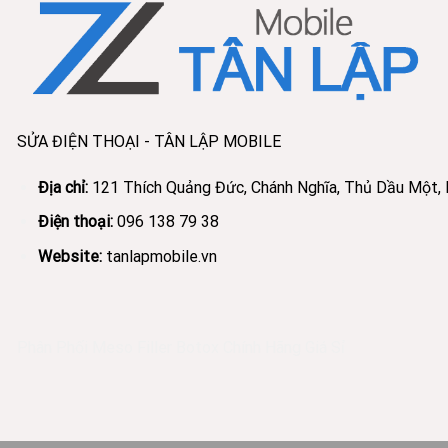
SỬA ĐIỆN THOẠI - TÂN LẬP MOBILE
Địa chỉ:
121 Thích Quảng Đức, Chánh Nghĩa, Thủ Dầu Một,
Điện thoại:
096 138 79 38
Website:
tanlapmobile.vn
Phân Phối Meso Filler Botox Chính Hãng Giá Sỉ