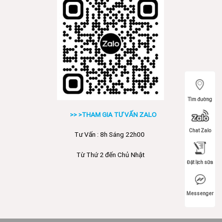
Tìm đường
>> >THAM GIA TƯ VẤN ZALO
Chat Zalo
Tư Vấn : 8h Sáng 22h00
Từ Thứ 2 đến Chủ Nhật
Đặt lịch sữa
Messenger