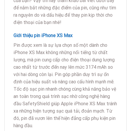
của bạn? Vậy thì hãy tham khảo bài viết dưới đây
để nắm bắt những đặc điểm của pin, cũng như tìm
ra nguyên do và dấu hiệu để thay pin kịp thời cho
điện thoại của bạn nhé!
Giới thiệu pin iPhone XS Max
Pin được xem là sự lựa chọn số một dành cho
iPhone XS Max không những nổi tiếng từ chất
lượng, mà pin cung cấp cho điện thoại dung lượng
cao nhất từ trước đến nay lên mức 3174 mAh so
với hai dòng còn lại. Pin góp phần duy trì sự ổn
định của hiệu suất và nâng cao cấu hình mạnh mẽ.
Tốc độ sạc pin nhanh chóng cùng khả năng bảo vệ
an toàn trong quá trình sạc nhờ công nghệ hàng
đầu SafetyShield giúp Apple iPhone XS Max tránh
xa những hiện tượng sạc quá tải, đoản mạch. Từ
đó, pin đã vươn lên thể hiện đẳng cấp phụ kiện pin
hàng đầu.