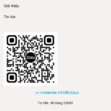
Giới thiệu
Tin tức
>> >THAM GIA TƯ VẤN ZALO
Tư Vấn : 8h Sáng 22h00