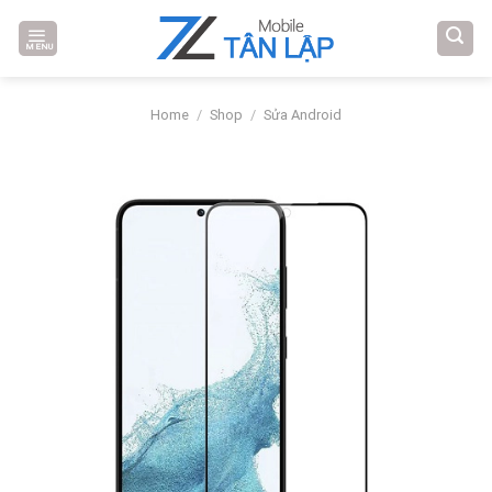
Skip
to
MENU
content
Home
/
Shop
/
Sửa Android