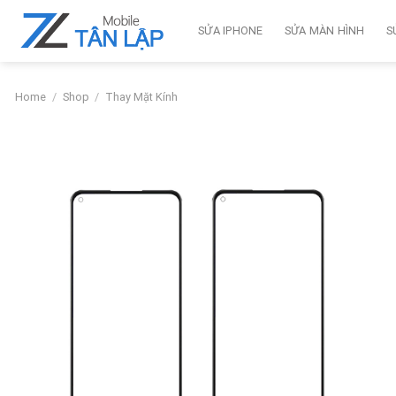
Skip
to
SỬA IPHONE
SỬA MÀN HÌNH
S
content
Home
/
Shop
/
Thay Mặt Kính