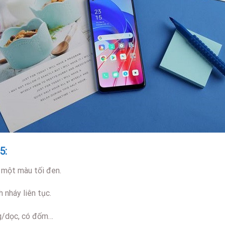
5:
 một màu tối đen.
 nháy liên tục.
g/dọc, có đốm…