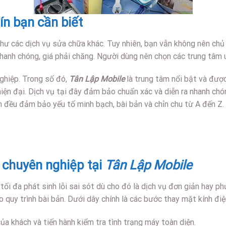
ín bạn cần biết
hư các dịch vụ sửa chữa khác. Tuy nhiên, bạn vẫn không nên chủ
nh chóng, giá phải chăng. Người dùng nên chọn các trung tâm uy
nghiệp. Trong số đó,
Tân Lập Mobile
là trung tâm nổi bật và đượ
 hiện đại. Dịch vụ tại đây đảm bảo chuẩn xác và diễn ra nhanh c
m đều đảm bảo yếu tố minh bạch, bài bản và chỉn chu từ A đến Z. 
 chuyên nghiệp tại
Tân Lập Mobile
ối đa phát sinh lỗi sai sót dù cho đó là dịch vụ đơn giản hay ph
o quy trình bài bản. Dưới dây chính là các bước thay mặt kính đi
a khách và tiến hành kiểm tra tình trạng máy toàn diện.