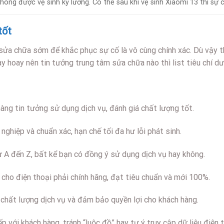
ông được vệ sinh kỹ lưỡng. Có thể sau khi vệ sinh Xiaomi 13 thì sự 
tốt
sửa chữa sớm để khắc phục sự cố là vô cùng chính xác. Dù vậy th
y hoay nên tin tưởng trung tâm sửa chữa nào thì list tiêu chí dư
ng tin tưởng sử dụng dịch vụ, đánh giá chất lượng tốt.
nghiệp và chuẩn xác, hạn chế tối đa hư lỗi phát sinh.
từ A đến Z, bất kể bạn có đồng ý sử dụng dịch vụ hay không.
cho điện thoại phải chính hãng, đạt tiêu chuẩn và mới 100%.
 chất lượng dịch vụ và đảm bảo quyền lợi cho khách hàng.
p với khách hàng, tránh “luộc đồ” hay tự ý truy cập dữ liệu điện t