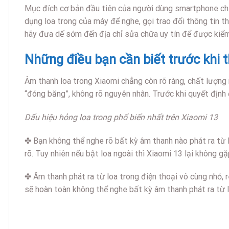
Mục đích cơ bản đầu tiên của người dùng smartphone chắc 
dụng loa trong của máy để nghe, gọi trao đổi thông tin t
hãy đưa dế sớm đến địa chỉ sửa chữa uy tín để được kiểm
Những điều bạn cần biết trước khi t
Âm thanh loa trong Xiaomi chẳng còn rõ ràng, chất lượng
“đóng băng”, không rõ nguyên nhân. Trước khi quyết định 
Dấu hiệu hỏng loa trong phổ biến nhất trên Xiaomi 13
✤ Bạn không thể nghe rõ bất kỳ âm thanh nào phát ra từ 
rõ. Tuy nhiên nếu bật loa ngoài thì Xiaomi 13 lại không g
✤ Âm thanh phát ra từ loa trong điện thoại vô cùng nhỏ,
sẽ hoàn toàn không thể nghe bất kỳ âm thanh phát ra từ 