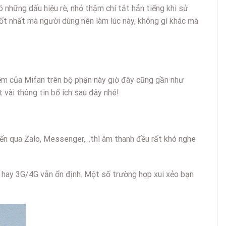
 những dấu hiệu rè, nhỏ thậm chí tắt hẳn tiếng khi sử
tốt nhất mà người dùng nên làm lúc này, không gì khác mà
iệm của Mifan trên bộ phận này giờ đây cũng gần như
 vài thông tin bổ ích sau đây nhé!
uyến qua Zalo, Messenger,…thì âm thanh đều rất khó nghe
i hay 3G/4G vẫn ổn định. Một số trường hợp xui xẻo bạn