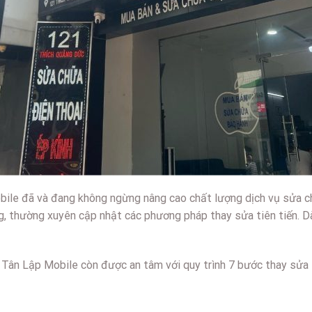
le đã và đang không ngừng nâng cao chất lượng dịch vụ sửa chữ
ng, thường xuyên cập nhật các phương pháp thay sửa tiên tiến. 
i Tân Lập Mobile còn được an tâm với quy trình 7 bước thay sửa 