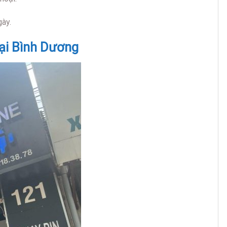
gày.
tại Bình Dương