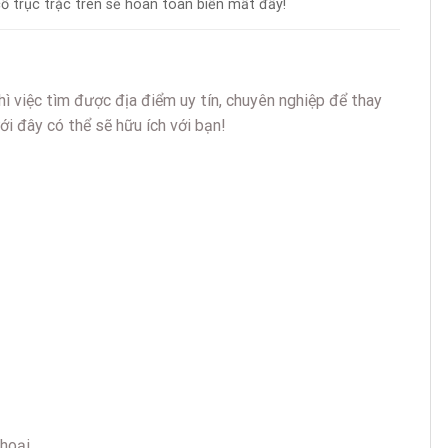
cố trục trặc trên sẽ hoàn toàn biến mất đấy!
ì việc tìm được địa điểm uy tín, chuyên nghiệp để thay
ới đây có thể sẽ hữu ích với bạn!
hoại.