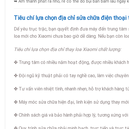
➥
Âm thanh phát ra nhỏ, rè có thể do bụi bẩn bám lâu ngày kh
Tiêu chí lựa chọn địa chỉ sửa chữa điện thoại 
Dế yêu trục trặc, bạn quyết định đưa máy đến trung tâm 
loa mới cho Xiaomi chưa bao giờ dễ dàng. Nếu bạn còn loa
Tiêu chí lựa chọn địa chỉ thay loa Xiaomi chất lượng:
✤ Trung tâm có nhiều năm hoạt động, được nhiều khách hà
✤ Đội ngũ kỹ thuật phải có tay nghề cao, làm việc chuyên 
✤ Tư vấn viên nhiệt tình, nhanh nhẹn, hỗ trợ khách hàng 
✤ Máy móc sửa chữa hiện đại, linh kiện sử dụng thay mới 
✤ Chính sách giá và bảo hành phải hợp lý, tương xứng với
✤ Quy trình sửa chữa phải minh bạch, trực tiếp và trực tiế