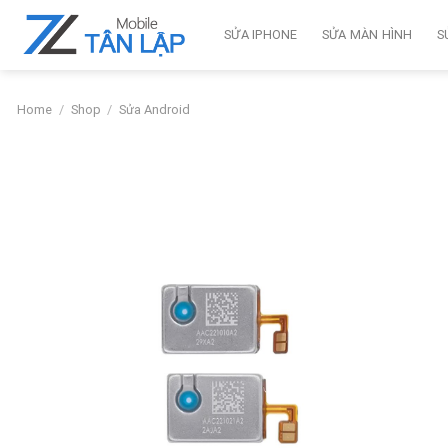
Skip
to
SỬA IPHONE
SỬA MÀN HÌNH
S
content
Home
/
Shop
/
Sửa Android