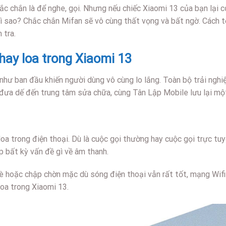
chắn là để nghe, gọi. Nhưng nếu chiếc Xiaomi 13 của bạn lại có
hì sao? Chắc chắn Mifan sẽ vô cùng thất vọng và bất ngờ. Cách 
 tra.
hay loa trong Xiaomi 13
 như ban đầu khiến người dùng vô cùng lo lắng. Toàn bộ trải ngh
đưa dế đến trung tâm sửa chữa, cùng Tân Lập Mobile lưu lại một
loa trong điện thoại. Dù là cuộc gọi thường hay cuộc gọi trực t
ặp bất kỳ vấn đề gì về âm thanh.
 rè hoặc chập chờn mặc dù sóng điện thoại vẫn rất tốt, mạng Wif
loa trong Xiaomi 13.