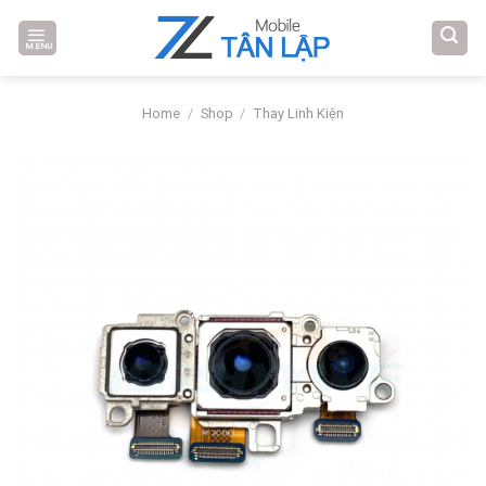
Skip
to
MENU
content
Home
/
Shop
/
Thay Linh Kiện