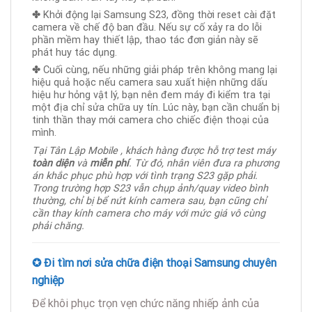
✤
Khởi động lại Samsung S23, đồng thời reset cài đặt
camera về chế độ ban đầu. Nếu sự cố xảy ra do lỗi
phần mềm hay thiết lập, thao tác đơn giản này sẽ
phát huy tác dụng.
✤
Cuối cùng, nếu những giải pháp trên không mang lại
hiệu quả hoặc nếu camera sau xuất hiện những dấu
hiệu hư hỏng vật lý, bạn nên đem máy đi kiểm tra tại
một địa chỉ sửa chữa uy tín. Lúc này, bạn cần chuẩn bị
tinh thần thay mới camera cho chiếc điện thoại của
mình.
Tại Tân Lập Mobile , khách hàng được hỗ trợ test máy
toàn diện
và
miễn phí
. Từ đó, nhân viên đưa ra phương
án khắc phục phù hợp với tình trạng S23 gặp phải.
Trong trường hợp S23 vẫn chụp ảnh/quay video bình
thường, chỉ bị bể nứt kính camera sau, bạn cũng chỉ
cần thay kính camera cho máy với mức giá vô cùng
phải chăng.
✪ Đi tìm nơi sửa chữa điện thoại Samsung chuyên
nghiệp
Để khôi phục trọn vẹn chức năng nhiếp ảnh của