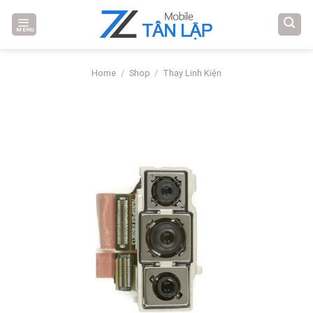
Skip
to
MENU
content
Home
/
Shop
/
Thay Linh Kiện