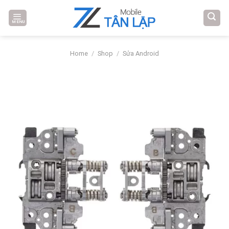
Skip
to
MENU
content
Home
/
Shop
/
Sửa Android