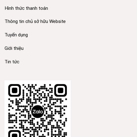
>> >THAM GIA TƯ VẤN ZALO
Tư Vấn : 8h Sáng 22h00
Từ Thứ 2 đến Chủ Nhật
Copyright 2026 ©
Poli.vn