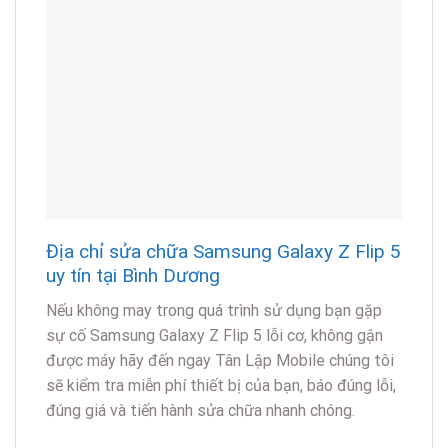
sự cố Samsung Galaxy Z Flip 5 lỗi cơ, không gận
được máy hãy đến ngay Tân Lập Mobile chúng tôi
sẽ kiểm tra miễn phí thiết bị của bạn, báo đúng lỗi,
đúng giá và tiến hành sửa chữa nhanh chóng.
Khách hàng còn nhận được nhiều ưu đãi khi sử
dụng dịch vụ sửa chữa điện thoại tại Tân Lập
Mobile như: Đặt lịch trước giảm giá sửa chữa, ưu
đãi giảm giá KHTT và khách hàng đã sử dụng dịch
vụ tại đây.
Ngoài ra Tân Lập Mobile còn cung cấp các dịch vụ
sửa chữa Samsung Galaxy Z Flip 5 như:
Thay mặt
kính
, ép kính,
thay pin
, thay vỏ, thay kính lưng, sửa
chữa các lỗi mất nguồn, sóng, loa, mic…. và các
hãng điện thoại khác đảm bảo chất lượng với mức