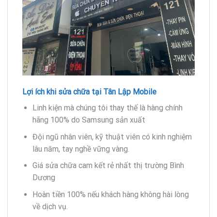
Giá sửa chữa cam kết rẻ nhất thị trường Bình
Dương
Hoàn tiền 100% nếu khách hàng không hài lòng
về dịch vụ.
Cam kết chi phí không phát sinh
Quy trình nhận sửa chữa
Bước 1:
Tiếp nhận thiết bị từ khách hàng, lắng
nghe thông tin sơ bộ từ khách và trao đổi với
khách hàng.
Bước 2:
Sau khi được kỹ thuật viên kiểm tra, trung
tâm sẽ thông báo cho khách hàng và đưa ra quyết
định có nên thay linh kiện hay không.
Bước 3:
Sau đó nhân viên sẽ thông báo thời gian
sửa chữa là bao lâu để khách hàng biết chính xác