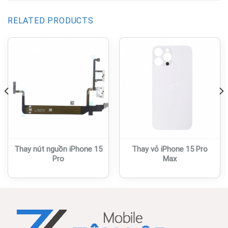
SỬA ĐIỆN THOẠI - TÂN LẬP MOBILE
Địa chỉ:
121 Thích Quảng Đức, Chánh Nghĩa, Thủ Dầu
Một, Bình Dương
Điện thoại:
096 138 79 38
Website:
tanlapmobile.vn