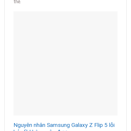
thế.
Nguyên nhân Samsung Galaxy Z Flip 5 lỗi
bản lề không gập được
Với thiết kế đặc biệt thì cụm bản lề máy cũng
được thiết kế khá phức tạp. Có nhiều nguyên nhân
dẫn tới Samsung Galaxy Z Flip 5 lỗi bản lề, không
gập máy lại được. Dưới đây là một số nguyên nhân
chính.