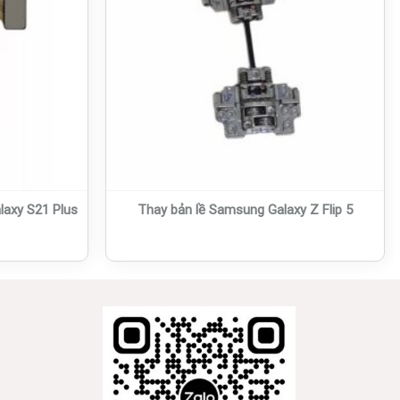
axy S21 Plus
Thay bản lề Samsung Galaxy Z Flip 5