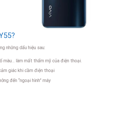
 Y55?
ong những dấu hiệu sau:
, ố màu… làm mất thẩm mỹ của điện thoại.
ảm giác khi cầm điện thoại
ưởng đến “ngoại hình” máy