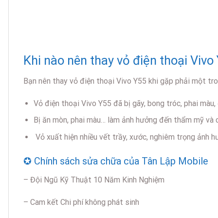
Khi nào nên thay vỏ điện thoại Vivo
Bạn nên thay vỏ điện thoại Vivo Y55 khi gặp phải một tr
Vỏ điện thoại Vivo Y55 đã bị gãy, bong tróc, phai màu
Bị ăn mòn, phai màu… làm ảnh hưởng đến thẩm mỹ và c
Vỏ xuất hiện nhiều vết trầy, xước, nghiêm trọng ảnh h
✪ Chính sách sửa chữa của Tân Lập Mobile
– Đội Ngũ Kỹ Thuật 10 Năm Kinh Nghiệm
– Cam kết Chi phí không phát sinh