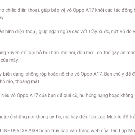
ho chiếc điện thoại, giúp bảo vệ vỏ Oppo A17 khỏi các tác động b
y.
n hình điện thoại, giúp ngăn ngừa các vết trầy xước, nứt vỡ d
ờng xuyên để loại bỏ bụi bẩn, mồ hôi, dầu mỡ… có thể gây ăn m
 của máy.
y biến dạng, phồng rộp hoặc nổ cho vỏ Oppo A17. Bạn chú ý để điệ
khô ráo, thoáng mát.
t. Nếu vỏ Oppo A17 của bạn đã quá cũ, hư hỏng nặng hoặc không 
hoặc ở những nơi không uy tín, mà hãy đến Tân Lập Mobile để trải
LINE 0961387938 hoặc truy cập vào trang web của Tân Lập Mobil