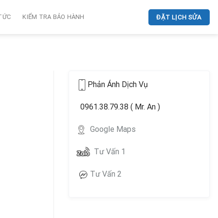
 TỨC
KIỂM TRA BẢO HÀNH
ĐẶT LỊCH SỬA
Phản Ánh Dịch Vụ
0961.38.79.38 ( Mr. An )
Google Maps
Tư Vấn 1
Tư Vấn 2