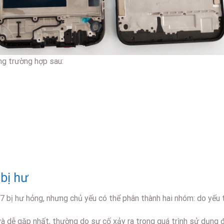
ng trường hợp sau:
bị hư
 bị hư hỏng, nhưng chủ yếu có thể phân thành hai nhóm: do yếu t
à dễ gặp nhất, thường do sự cố xảy ra trong quá trình sử dụng đi