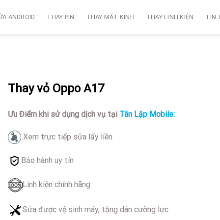
ỬA ANDROID
THAY PIN
THAY MẶT KÍNH
THAY LINH KIỆN
TIN
Thay vỏ Oppo A17
Ưu Điểm khi sử dụng dịch vụ tại
Tân Lập Mobile:
Xem trực tiếp sửa lấy liền
Bảo hành uy tín
Linh kiện chính hãng
Sửa được vệ sinh máy, tặng dán cường lực