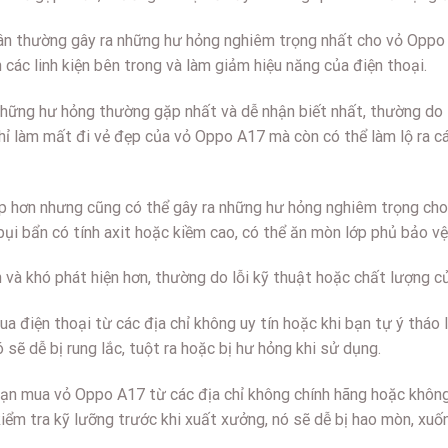
hân thường gây ra những hư hỏng nghiêm trọng nhất cho vỏ Oppo
ác linh kiện bên trong và làm giảm hiệu năng của điện thoại.
những hư hỏng thường gặp nhất và dễ nhận biết nhất, thường do 
 làm mất đi vẻ đẹp của vỏ Oppo A17 mà còn có thể làm lộ ra các
ặp hơn nhưng cũng có thể gây ra những hư hỏng nghiêm trọng cho
bụi bẩn có tính axit hoặc kiềm cao, có thể ăn mòn lớp phủ bảo 
 và khó phát hiện hơn, thường do lỗi kỹ thuật hoặc chất lượng c
mua điện thoại từ các địa chỉ không uy tín hoặc khi bạn tự ý thá
ẽ dễ bị rung lắc, tuột ra hoặc bị hư hỏng khi sử dụng.
 bạn mua vỏ Oppo A17 từ các địa chỉ không chính hãng hoặc khô
iểm tra kỹ lưỡng trước khi xuất xưởng, nó sẽ dễ bị hao mòn, xuốn