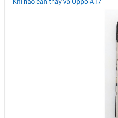
Khi nào cần thay vỏ Oppo A17