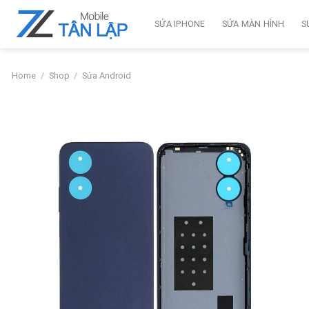
Skip
to
SỬA IPHONE
SỬA MÀN HÌNH
S
content
Home
/
Shop
/
Sửa Android