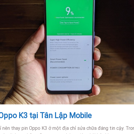
 Oppo K3 tại Tân Lập Mobile
ỉ nên thay pin Oppo K3 ở một địa chỉ sửa chữa đáng tin cậy. Tro