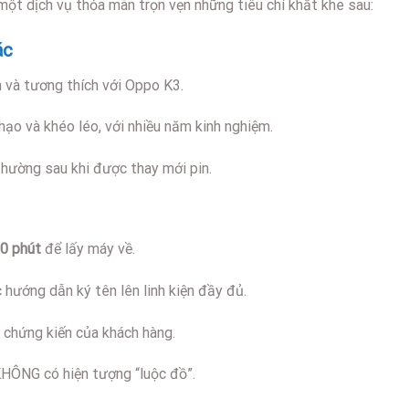
một dịch vụ thỏa mãn trọn vẹn những tiêu chí khắt khe sau:
ác
 và tương thích với Oppo K3.
ạo và khéo léo, với nhiều năm kinh nghiệm.
hường sau khi được thay mới pin.
0 phút
để lấy máy về.
hướng dẫn ký tên lên linh kiện đầy đủ.
 chứng kiến của khách hàng.
HÔNG có hiện tượng “luộc đồ”.