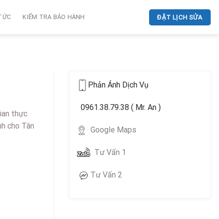
 TỨC
KIỂM TRA BẢO HÀNH
ĐẶT LỊCH SỬA
Phản Ánh Dịch Vụ
0961.38.79.38 ( Mr. An )
ian thực
nh cho Tân
Google Maps
Tư Vấn 1
Tư Vấn 2