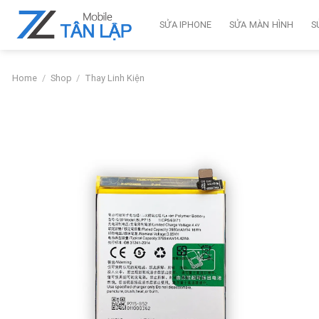
Skip
to
SỬA IPHONE
SỬA MÀN HÌNH
S
content
Home
/
Shop
/
Thay Linh Kiện