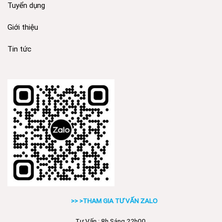
Tuyển dụng
Giới thiệu
Tin tức
>> >THAM GIA TƯ VẤN ZALO
Tư Vấn : 8h Sáng 22h00