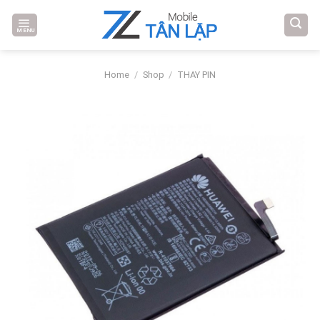
Skip
to
MENU
content
Home
/
Shop
/
THAY PIN