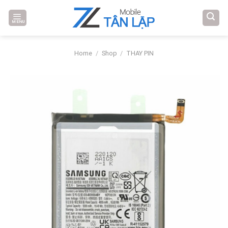
Skip
to
MENU
content
Home
/
Shop
/
THAY PIN