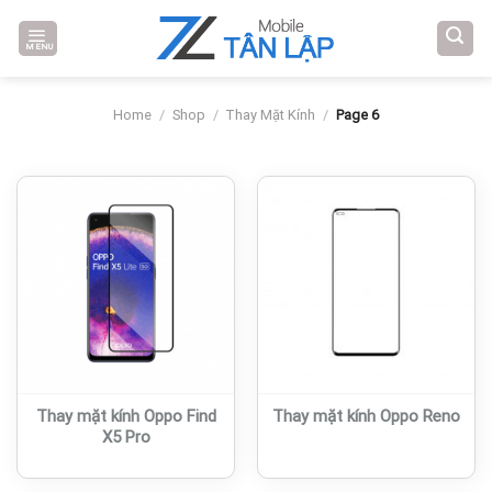
Skip
to
MENU
content
Home
/
Shop
/
Thay Mặt Kính
/
Page 6
Thay mặt kính Oppo Find
Thay mặt kính Oppo Reno
X5 Pro