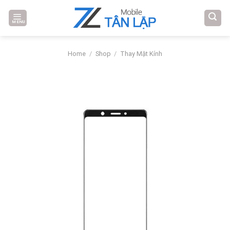
Skip
to
MENU
content
Home
/
Shop
/
Thay Mặt Kính