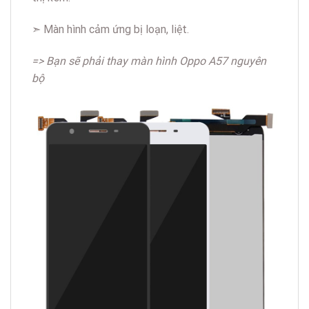
➣ Màn hình cảm ứng bị loạn, liệt.
=> Bạn sẽ phải thay màn hình Oppo A57 nguyên
bộ