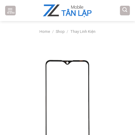
Skip
to
MENU
content
Home
/
Shop
/
Thay Linh Kiện