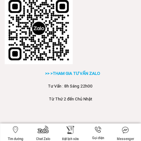
>> >THAM GIA TƯ VẤN ZALO
Tư Vấn : 8h Sáng 22h00
Từ Thứ 2 đến Chủ Nhật
Copyright 2026 ©
Poli.vn
Gọi điện
Tìm đường
Chat Zalo
Đặt lịch sữa
Messenger