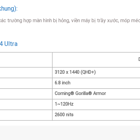
khung):
 các trường hợp màn hình bị hỏng, viền máy bị trầy xước, móp mé
4 Ultra
3120 x 1440 (QHD+)
6.8 inch
Corning® Gorilla® Armor
1~120Hz
2600 nits