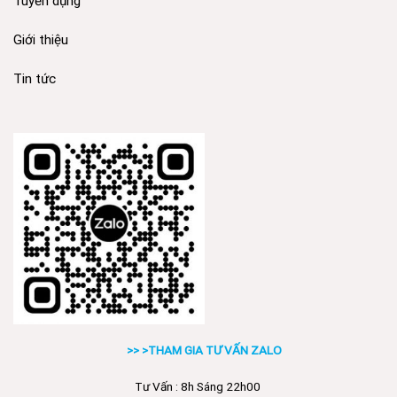
Tuyển dụng
Giới thiệu
Tin tức
>> >THAM GIA TƯ VẤN ZALO
Tư Vấn : 8h Sáng 22h00