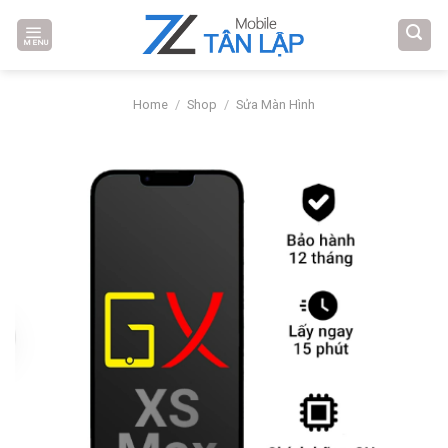
Skip
to
MENU
content
Home
/
Shop
/
Sửa Màn Hình