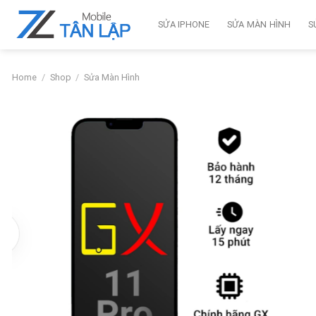
Skip
to
SỬA IPHONE
SỬA MÀN HÌNH
S
content
Home
/
Shop
/
Sửa Màn Hình