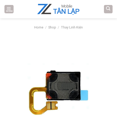
Skip
to
MENU
content
Home
/
Shop
/
Thay Linh Kiện