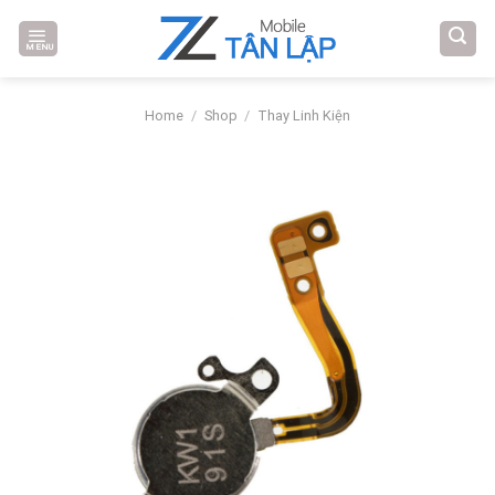
Skip
to
MENU
content
Home
/
Shop
/
Thay Linh Kiện