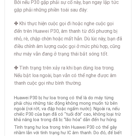
Bởi nếu P30 gặp phải sự cố này, bạn ngay lập tức
gặp phải những phiền toái sau đây:
✤
Khi thực hiện cuộc gọi đi hoặc nghe cuộc gọi
đến trên Huawei P30, âm thanh từ đối phương bị
nhỏ, rè, chập chờn hoặc mất hẳn. Dù lúc này, bạn đã
điều chỉnh âm lượng cuộc gọi ở mức phù hợp, cũng
như máy vẫn đang ở trạng thái bắt sóng tốt.
✤
Tình trạng trên xảy ra khi bạn dùng loa trong.
Nếu bật loa ngoài, bạn vẫn có thể nghe được âm
thanh cuộc gọi như bình thường.
Huawei P30 bị hư loa trong có thể là do máy từng
phải chịu những tác động không mong muốn từ bên
ngoài (rơi rớt, va đập hoặc ngấm nước). Ngoài ra, nếu
chiếc P30 của bạn đã có “tuổi đời” cao, không loại trừ
khả năng loa trong đã bị “lão hóa” dẫn đến hư hỏng.
Tình trạng hư loa trong trên Huawei P30 có thể gây
nhầm lẫn với tình trạng hư IC âm thanh. Do đó, để biết