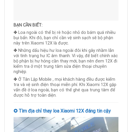
BẠN CẦN BIẾT:
✤
Loa ngoài có thể bị rè hoặc nhỏ do bám quá nhiều
bụi bẩn. Khi đó, bạn chỉ cần vệ sinh sạch sẽ bộ phận
này trên Xiaomi 12X là được.
✤
Những dấu hiệu hư loa ngoài đôi khi gây nhầm lẫn
với tình trạng hư IC âm thanh. Vì vậy, để biết chính xác
bộ phận bị hư hỏng cần thay mới, bạn nên đem 12X đi
kiểm tra ở một trung tâm sửa điện thoại chuyên
nghiệp.
✤
Ở Tân Lập Mobile , mọi khách hàng đều được kiểm
tra và vệ sinh điện thoại miễn phí. Khi Xiaomi 12X gặp
vấn đề ở loa ngoài, bạn có thể ghé qua trung tâm để
được hỗ trợ toàn diện.
✪ Tìm địa chỉ thay loa Xiaomi 12X đáng tin cậy