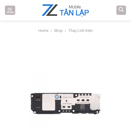
Skip
to
MENU
content
Home
/
Shop
/
Thay Linh Kiện