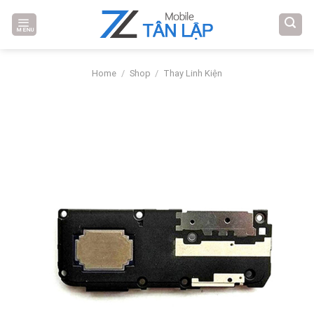
Skip
to
MENU
content
Home
/
Shop
/
Thay Linh Kiện