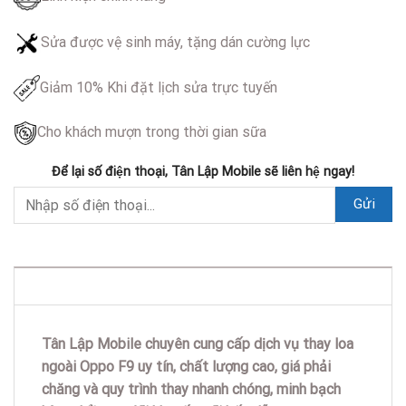
Sửa được vệ sinh máy, tặng dán cường lực
Giảm 10% Khi đặt lịch sửa trực tuyến
Cho khách mượn trong thời gian sữa
Để lại số điện thoại, Tân Lập Mobile sẽ liên hệ ngay!
DESCRIPTION
Tân Lập Mobile chuyên cung cấp dịch vụ thay loa
ngoài Oppo F9 uy tín, chất lượng cao, giá phải
chăng và quy trình thay nhanh chóng, minh bạch