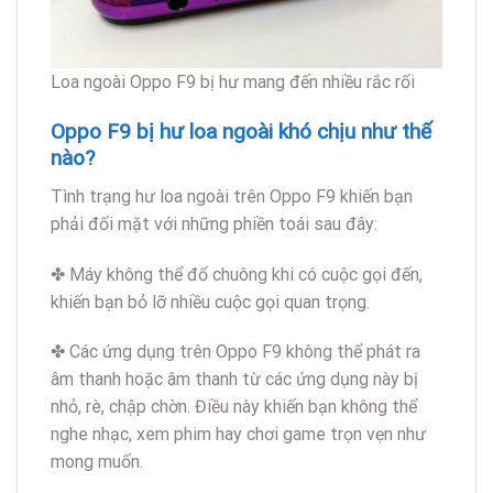
Loa ngoài Oppo F9 bị hư mang đến nhiều rắc rối
Oppo F9 bị hư loa ngoài khó chịu như thế
nào?
Tình trạng hư loa ngoài trên Oppo F9 khiến bạn
phải đối mặt với những phiền toái sau đây:
✤ Máy không thể đổ chuông khi có cuộc gọi đến,
khiến bạn bỏ lỡ nhiều cuộc gọi quan trọng.
✤ Các ứng dụng trên Oppo F9 không thể phát ra
âm thanh hoặc âm thanh từ các ứng dụng này bị
nhỏ, rè, chập chờn. Điều này khiến bạn không thể
nghe nhạc, xem phim hay chơi game trọn vẹn như
mong muốn.