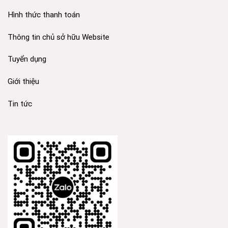
Hình thức thanh toán
Thông tin chủ sở hữu Website
Tuyển dụng
Giới thiệu
Tin tức