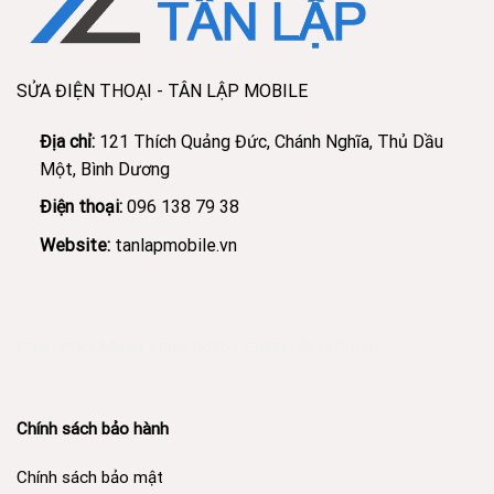
SỬA ĐIỆN THOẠI - TÂN LẬP MOBILE
Địa chỉ:
121 Thích Quảng Đức, Chánh Nghĩa, Thủ Dầu
Một, Bình Dương
Điện thoại:
096 138 79 38
Website:
tanlapmobile.vn
Phân Phối Meso Filler Botox Chính Hãng Giá Sỉ
Chính sách bảo hành
Chính sách bảo mật