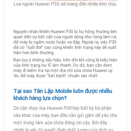
Loa ngoài Huawei P30 sẽ mang đến nhiều khó chịu
Nguyên nhân khiến Huawei P30 bị hư hỏng thường liên
quan đến sự bất cẩn của người dùng như từng làm rơi,
để máy bị ngấm nước hoặc va đập. Ngoài ra, việc P30
đã có “tuổi đời” cao cũng khiến tình trạng này dễ xuất
hiện hơn bình thường.
Bạn lưu ý những dấu hiệu trên đôi khi cũng là biểu hiện
của tình trạng hư IC âm thanh. Do đó, bạn cần đem
máy đi kiểm tra tại một địa chỉ sửa chữa Huawei uy
tín, để máy được “bắt bệnh” chuẩn xác nhất.
Tại sao Tân Lập Mobile luôn được nhiều
khách hàng lựa chọn?
Dù cần
thay loa Huawei P30
hay bất kỳ bộ phận
nào khác của máy, bạn đều cần gửi gắm dế yêu cho
một trung tâm sửa chữa đáng tin cậy. Bởi đây
chính là yếu tố quyết định chất lượng của dịch vụ