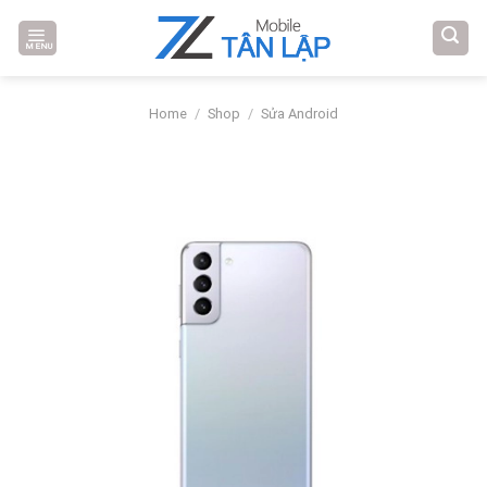
Skip
to
MENU
content
Home
/
Shop
/
Sửa Android