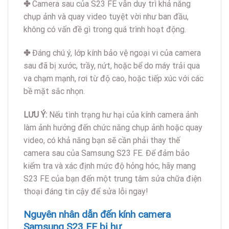
✤
Camera sau của S23 FE vẫn duy trì khả năng
chụp ảnh và quay video tuyệt vời như ban đầu,
không có vấn đề gì trong quá trình hoạt động.
✤
Đáng chú ý, lớp kính bảo vệ ngoại vi của camera
sau đã bị xước, trầy, nứt, hoặc bể do máy trải qua
va chạm mạnh, rơi từ độ cao, hoặc tiếp xúc với các
bề mặt sắc nhọn.
LƯU Ý:
Nếu tình trạng hư hại của kính camera ảnh
làm ảnh hưởng đến chức năng chụp ảnh hoặc quay
video, có khả năng bạn sẽ cần phải thay thế
camera sau của Samsung S23 FE. Để đảm bảo
kiểm tra và xác định mức độ hỏng hóc, hãy mang
S23 FE của bạn đến một trung tâm sửa chữa điện
thoại đáng tin cậy để sửa lỗi ngay!
Nguyên nhân dẫn đến kính camera
Samsung S23 FE bị hư