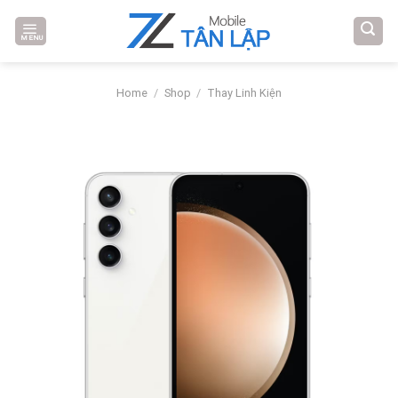
Skip
to
MENU
content
Home
/
Shop
/
Thay Linh Kiện