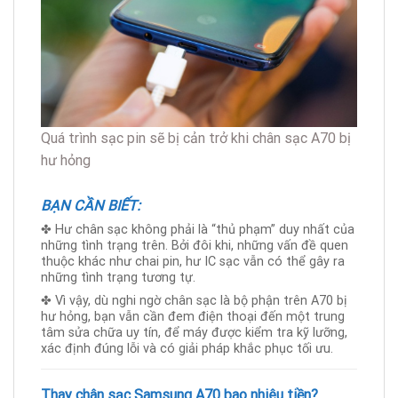
Quá trình sạc pin sẽ bị cản trở khi chân sạc A70 bị
hư hỏng
BẠN CẦN BIẾT:
✤ Hư chân sạc không phải là “thủ phạm” duy nhất của
những tình trạng trên. Bởi đôi khi, những vấn đề quen
thuộc khác như chai pin, hư IC sạc vẫn có thể gây ra
những tình trạng tương tự.
✤ Vì vậy, dù nghi ngờ chân sạc là bộ phận trên A70 bị
hư hỏng, bạn vẫn cần đem điện thoại đến một trung
tâm sửa chữa uy tín, để máy được kiểm tra kỹ lưỡng,
xác định đúng lỗi và có giải pháp khắc phục tối ưu.
Thay chân sạc Samsung A70 bao nhiêu tiền?