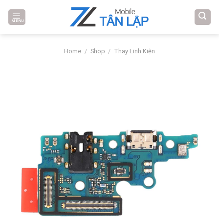
Skip
to
MENU
content
Home
/
Shop
/
Thay Linh Kiện