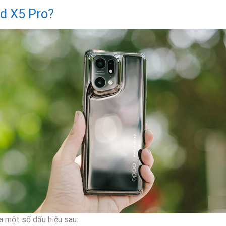
nd X5 Pro?
a một số dấu hiệu sau: