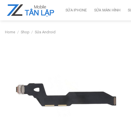
Skip
to
SỬA IPHONE
SỬA MÀN HÌNH
S
content
Home
/
Shop
/
Sửa Android