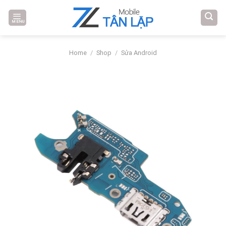
Skip
to
MENU
content
Home
/
Shop
/
Sửa Android