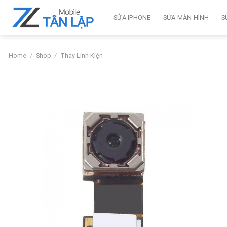
Skip
to
SỬA IPHONE
SỬA MÀN HÌNH
S
content
Home
/
Shop
/
Thay Linh Kiện