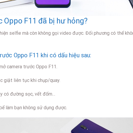
c Oppo F11 đã bị hư hỏng?
hiện selfie mà còn không gọi video được. Đối phương có thể kh
trước Oppo F11 khi có dấu hiệu sau:
i mở camera trước Oppo F11.
c giật liên tục khi chụp/quay.
ay có đường sọc, vết đốm…
 bể làm bạn không sử dụng được.