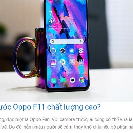
ước Oppo F11 chất lượng cao?
ng, đặc biệt là Oppo Fan. Với camera trước, ai cũng có thể vừa là
n bè. Do đó, hẳn nhiều người sẽ cảm thấy khó chịu nếu bộ phận n