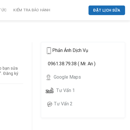
 TỨC
KIỂM TRA BẢO HÀNH
ĐẶT LỊCH SỬA
Phản Ánh Dịch Vụ
0961.38.79.38 ( Mr. An )
p bạn sửa
”. Đăng ký
Google Maps
Tư Vấn 1
Tư Vấn 2