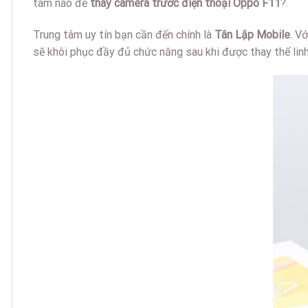
tâm nào để
thay camera trước điện thoại Oppo F11
?
Trung tâm uy tín bạn cần đến chính là
Tân Lập Mobile
. V
sẽ khôi phục đầy đủ chức năng sau khi được thay thế linh 