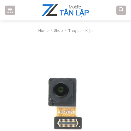
Skip
to
MENU
content
Home
/
Shop
/
Thay Linh Kiện