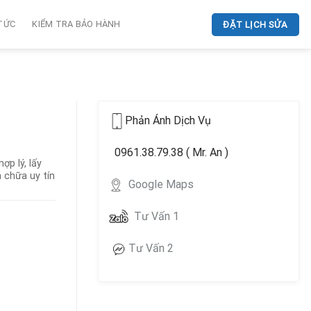
 TỨC
KIỂM TRA BẢO HÀNH
ĐẶT LỊCH SỬA
Phản Ánh Dịch Vụ
0961.38.79.38 ( Mr. An )
p lý, lấy
 chữa uy tín
Google Maps
Tư Vấn 1
Tư Vấn 2