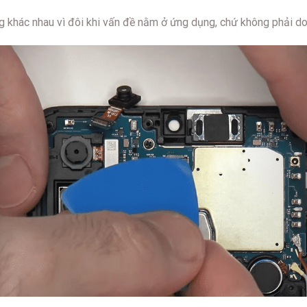
 khác nhau vì đôi khi vấn đề nằm ở ứng dụng, chứ không phải d