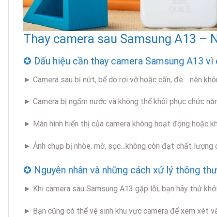
Thay camera sau Samsung A13 – Nh
✪ Dấu hiệu cần thay camera Samsung A13 vì c
► Camera sau bị nứt, bể do rơi vỡ hoặc cấn, đè… nên kh
► Camera bị ngấm nước và không thể khôi phục chức năn
► Màn hình hiển thị của camera không hoạt động hoặc kh
► Ảnh chụp bị nhòe, mờ, sọc…không còn đạt chất lượng c
✪ Nguyên nhân và những cách xử lý thông th
► Khi camera sau Samsung A13 gặp lỗi, bạn hãy thử khở
► Bạn cũng có thể vệ sinh khu vực camera để xem xét vấ