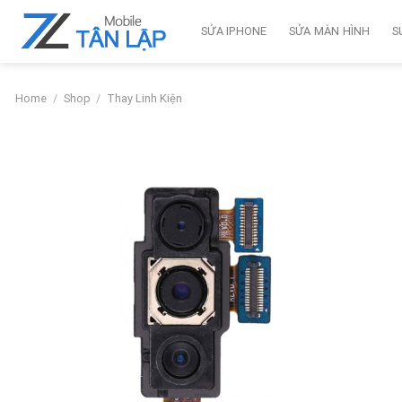
Skip
to
SỬA IPHONE
SỬA MÀN HÌNH
S
content
Home
/
Shop
/
Thay Linh Kiện